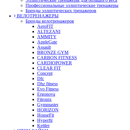
Эллиптические тренажеры для большого веса
Профессиональные эллиптические тренажеры
Бренды эллиптических тренажеров
ВЕЛОТРЕНАЖЕРЫ
Бренды велотренажеров
AeroFIT
ALTEZANI
AMMITY
AppleGate
Assault
BRONZE GYM
CARBON FITNESS
CARDIOPOWER
CLEAR FIT
Concept
Dfc
Dhz fitness
Evo Fitness
Ergonova
Fitronix
Gymmaster
HORIZON
HouseFit
Hyperfit
Kettler