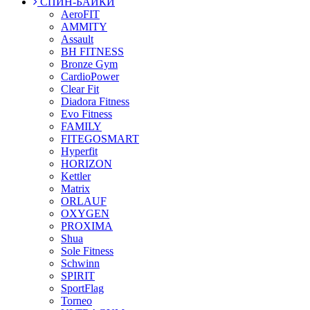
СПИН-БАЙКИ
AeroFIT
AMMITY
Assault
BH FITNESS
Bronze Gym
CardioPower
Clear Fit
Diadora Fitness
Evo Fitness
FAMILY
FITEGOSMART
Hyperfit
HORIZON
Kettler
Matrix
ORLAUF
OXYGEN
PROXIMA
Shua
Sole Fitness
Schwinn
SPIRIT
SportFlag
Torneo