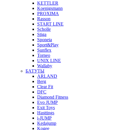
KETTLER
Koenigsmann
PROXIMA
Rasson
START LINE
Scholle
Stiga
Sponeta
Sport&Play
Sunflex
Torneo
UNIX LINE
Wallaby
БАТУТЫ
ARLAND
Berg
Clear Fit
DFC
Diamond Fitness
Evo JUMP
Exit Toys
Hasttings
i-JUMP
Kedajump
Kogee