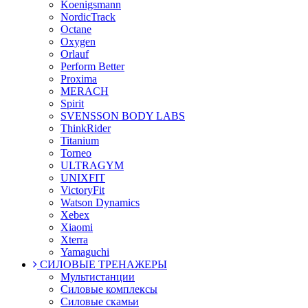
Koenigsmann
NordicTrack
Octane
Oxygen
Orlauf
Perform Better
Proxima
MERACH
Spirit
SVENSSON BODY LABS
ThinkRider
Titanium
Torneo
ULTRAGYM
UNIXFIT
VictoryFit
Watson Dynamics
Xebex
Xiaomi
Xterra
Yamaguchi
СИЛОВЫЕ ТРЕНАЖЕРЫ
Мультистанции
Силовые комплексы
Силовые скамьи