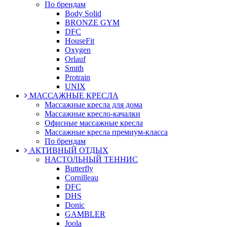
По брендам
Body Solid
BRONZE GYM
DFC
HouseFit
Oxygen
Orlauf
Smith
Protrain
UNIX
МАССАЖНЫЕ КРЕСЛА
Массажные кресла для дома
Массажные кресло-качалки
Офисные массажные кресла
Массажные кресла премиум-класса
По брендам
АКТИВНЫЙ ОТДЫХ
НАСТОЛЬНЫЙ ТЕННИС
Butterfly
Cornilleau
DFC
DHS
Donic
GAMBLER
Joola