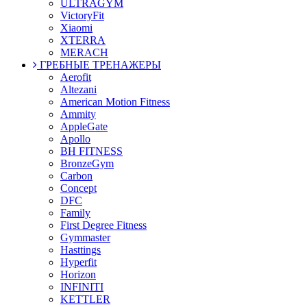
ULTRAGYM
VictoryFit
Xiaomi
XTERRA
MERACH
ГРЕБНЫЕ ТРЕНАЖЕРЫ
Aerofit
Altezani
American Motion Fitness
Ammity
AppleGate
Apollo
BH FITNESS
BronzeGym
Carbon
Concept
DFC
Family
First Degree Fitness
Gymmaster
Hasttings
Hyperfit
Horizon
INFINITI
KETTLER