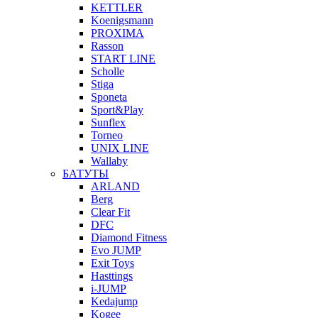
KETTLER
Koenigsmann
PROXIMA
Rasson
START LINE
Scholle
Stiga
Sponeta
Sport&Play
Sunflex
Torneo
UNIX LINE
Wallaby
БАТУТЫ
ARLAND
Berg
Clear Fit
DFC
Diamond Fitness
Evo JUMP
Exit Toys
Hasttings
i-JUMP
Kedajump
Kogee