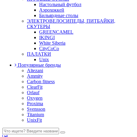
Настольный футбол
Аэрохоккей
Бильярдные столы
ЭЛЕКТРОВЕЛОСИПЕДЫ, ПИТБАЙКИ,
СКУТЕРЫ
GREENCAMEL
IKINGI
White Siberia
CityCoCo
ПАЛАТКИ
Unix
Популярные бренды
Altezani
Ammity
Carbon fitness
ClearFit
Orlauf
Oxygen
Proxima
Svensson
Titanium
UnixFit