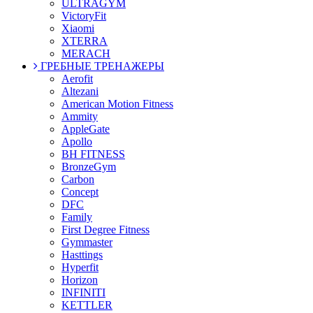
ULTRAGYM
VictoryFit
Xiaomi
XTERRA
MERACH
ГРЕБНЫЕ ТРЕНАЖЕРЫ
Aerofit
Altezani
American Motion Fitness
Ammity
AppleGate
Apollo
BH FITNESS
BronzeGym
Carbon
Concept
DFC
Family
First Degree Fitness
Gymmaster
Hasttings
Hyperfit
Horizon
INFINITI
KETTLER