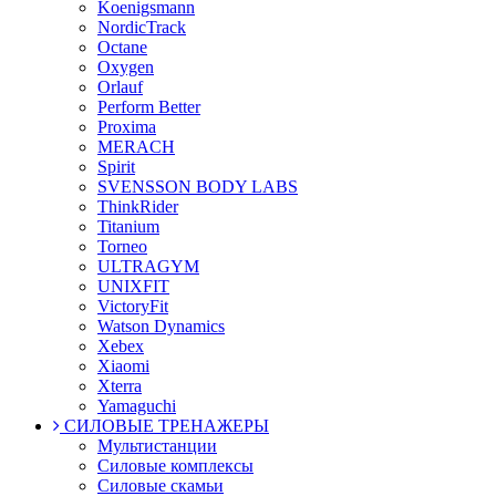
Koenigsmann
NordicTrack
Octane
Oxygen
Orlauf
Perform Better
Proxima
MERACH
Spirit
SVENSSON BODY LABS
ThinkRider
Titanium
Torneo
ULTRAGYM
UNIXFIT
VictoryFit
Watson Dynamics
Xebex
Xiaomi
Xterra
Yamaguchi
СИЛОВЫЕ ТРЕНАЖЕРЫ
Мультистанции
Силовые комплексы
Силовые скамьи