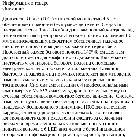
Информация о товаре
Описание
Двигатель 3.0 л.с. (D.C.) с пиковой мощностью 4.5 л.с.
обеспечивает плавное и бесшумное движение. Скорость
настраивается от 1 до 18 км/ч и дает вам полный контроль над
интенсивностью тренировки. Беговое полотно толщиной 1.6
мм с антискользящим покрытием обеспечивает надежное
сцепление и предотвращает скольжение во время бега.
Просторный размер бегового полотна 140*48 см дает вам
достаточно места для комфортного движения. Вы сможете
настроить угол наклона бегового полотна с помощью
электрической регулировки в 12 положениях. Клавиши
быстрого управления на поручнях позволяют вам мгновенно
изменять скорость и уровень наклона без прерывания
тренировки. Система амортизации с 4 профессиональными
эластомерами VCS™ смягчает удар и снижает нагрузку на
суставы, обеспечивая комфортное беговое движение. Система
измерения пульса включает сенсорные датчики на поручнях и
поддержку беспроводного приемника HRC для нагрудных
кардиодатчиков (приобретается отдельно), что позволяет
контролировать свои показатели и следить за сердечным
ритмом во время тренировки. Стильная и интуитивно
понятная консоль с 6 LED дисплеями с белой индикацией
отображает информацию о времени, скорости, дистанции,