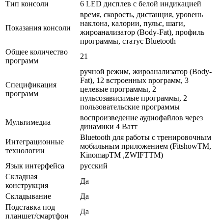
Тип консоли
6 LED дисплев c белой индикацией
время, скорость, дистанция, уровень
наклона, калории, пульс, шаги,
Показания консоли
жироанализатор (Body-Fat), профиль
программы, статус Bluetooth
Общее количество
21
программ
ручной режим, жироанализатор (Body-
Fat), 12 встроенных nрограмм, 3
Спецификация
целевые программы, 2
программ
пульсозависимые программы, 2
пользовательские программы
воспроизведение аудиофайлов через
Мультимедиа
динамики 4 Ватт
Bluetooth для работы с тренировочным
Интеграционные
мобильным приложением (FitshowTM,
технологии
KinomapTM ,ZWIFTTM)
Язык интерфейса
русский
Складная
Да
конструкция
Складывание
Да
Подставка под
Да
планшет/смартфон