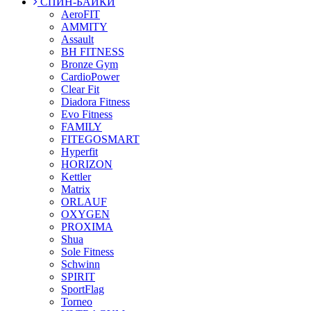
СПИН-БАЙКИ
AeroFIT
AMMITY
Assault
BH FITNESS
Bronze Gym
CardioPower
Clear Fit
Diadora Fitness
Evo Fitness
FAMILY
FITEGOSMART
Hyperfit
HORIZON
Kettler
Matrix
ORLAUF
OXYGEN
PROXIMA
Shua
Sole Fitness
Schwinn
SPIRIT
SportFlag
Torneo