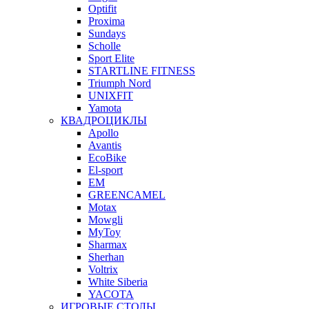
Optifit
Proxima
Sundays
Scholle
Sport Elite
STARTLINE FITNESS
Triumph Nord
UNIXFIT
Yamota
КВАДРОЦИКЛЫ
Apollo
Avantis
EcoBike
El-sport
EM
GREENCAMEL
Motax
Mowgli
MyToy
Sharmax
Sherhan
Voltrix
White Siberia
YACOTA
ИГРОВЫЕ СТОЛЫ