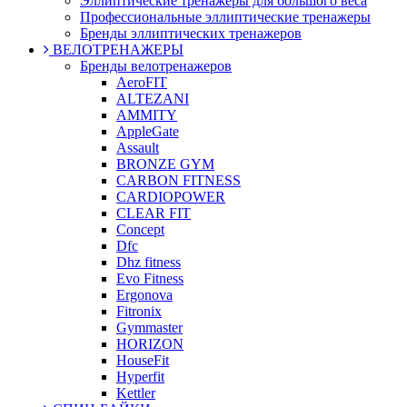
Эллиптические тренажеры для большого веса
Профессиональные эллиптические тренажеры
Бренды эллиптических тренажеров
ВЕЛОТРЕНАЖЕРЫ
Бренды велотренажеров
AeroFIT
ALTEZANI
AMMITY
AppleGate
Assault
BRONZE GYM
CARBON FITNESS
CARDIOPOWER
CLEAR FIT
Concept
Dfc
Dhz fitness
Evo Fitness
Ergonova
Fitronix
Gymmaster
HORIZON
HouseFit
Hyperfit
Kettler