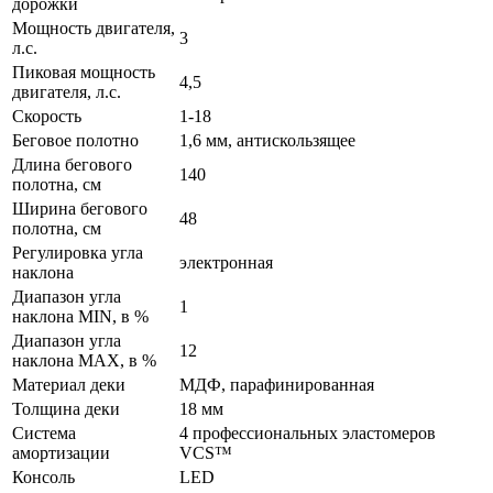
дорожки
Мощность двигателя,
3
л.с.
Пиковая мощность
4,5
двигателя, л.с.
Скорость
1-18
Беговое полотно
1,6 мм, антискользящее
Длина бегового
140
полотна, см
Ширина бегового
48
полотна, см
Регулировка угла
электронная
наклона
Диапазон угла
1
наклона MIN, в %
Диапазон угла
12
наклона MAX, в %
Материал деки
МДФ, парафинированная
Толщина деки
18 мм
Система
4 профессиональных эластомеров
амортизации
VCS™
Консоль
LED