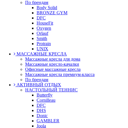
По брендам
Body Solid
BRONZE GYM
DFC
HouseFit
Oxygen
Orlauf
Smith
Protrain
UNIX
МАССАЖНЫЕ КРЕСЛА
Массажные кресла для дома
Массажные кресло-качалки
Офисные массажные кресла
Массажные кресла премиум-класса
По брендам
АКТИВНЫЙ ОТДЫХ
НАСТОЛЬНЫЙ ТЕННИС
Butterfly
Cornilleau
DFC
DHS
Donic
GAMBLER
Joola