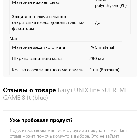
Материал нижней сетки
polyethylene(PE)
Защита от нежелательного
открывания входа, дополнительные
Да
фиксаторы
Мат
Материал защитного мата
PVC material
Ширина защитного мата
280 мм
Кол-во слоев защитного материала
4 шт (Premium)
Отзывы о товаре
Батут UNIX line SUPREME
GAME 8 ft (blue)
Уже пробовали продукт?
Поделитесь своим мнением с другими покупателями. Ваш
отзыв может помочь кому-то в выборе. Это не займет