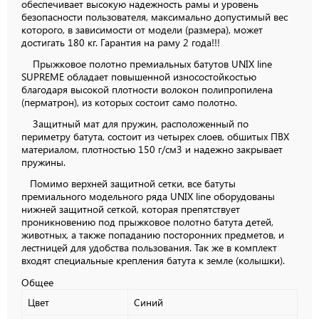
обеспечивает высокую надежность рамы и уровень
безопасности пользователя, максимально допустимый вес
которого, в зависимости от модели (размера), может
достигать 180 кг. Гарантия на раму 2 года!!!
Прыжковое полотно премиальных батутов UNIX line
SUPREME обладает повышенной износостойкостью
благодаря высокой плотности волокон полипропилена
(перматрон), из которых состоит само полотно.
Защитный мат для пружин, расположенный по
периметру батута, состоит из четырех слоев, обшитых ПВХ
материалом, плотностью 150 г/см3 и надежно закрывает
пружины.
Помимо верхней защитной сетки, все батуты
премиального модельного ряда UNIX line оборудованы
нижней защитной сеткой, которая препятствует
проникновению под прыжковое полотно батута детей,
животных, а также попаданию посторонних предметов, и
лестницей для удобства пользования. Так же в комплект
входят специальные крепления батута к земле (колышки).
Общее
Цвет
Синий