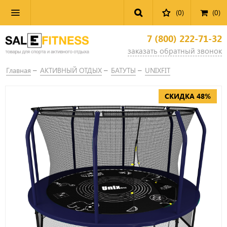
(0)
(
0
)
7 (800) 222-71-32
заказать обратный звонок
Главная
АКТИВНЫЙ ОТДЫХ
БАТУТЫ
UNIXFIT
СКИДКА 48%