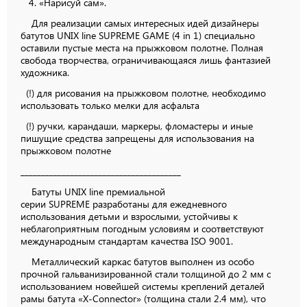
4. «Нарисуй сам».
Для реализации самых интересных идей дизайнеры
батутов UNIX line SUPREME GAME (4 in 1) специально
оставили пустые места на прыжковом полотне. Полная
свобода творчества, ограничивающаяся лишь фантазией
художника.
(!) для рисования на прыжковом полотне, необходимо
использовать только мелки для асфальта
(!) ручки, карандаши, маркеры, фломастеры и иные
пишущие средства запрещены для использования на
прыжковом полотне
_______________________________________
Батуты UNIX line премиальной
серии SUPREME разработаны для ежедневного
использования детьми и взрослыми, устойчивы к
неблагоприятным погодным условиям и соответствуют
международным стандартам качества ISO 9001.
Металлический каркас батутов выполнен из особо
прочной гальванизированной стали толщиной до 2 мм с
использованием новейшей системы креплений деталей
рамы батута «X-Conneсtor» (толщина стали 2.4 мм), что