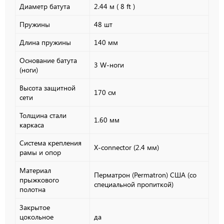
Диаметр батута
2.44 м ( 8 ft )
Пружины
48 шт
Длина пружины
140 мм
Основание батута
3 W-ноги
(ноги)
Высота защитной
170 см
сети
Толщина стали
1.60 мм
каркаса
Система крепления
X-connector (2.4 мм)
рамы и опор
Материал
Перматрон (Permatron) США (cо
прыжкового
специальной пропиткой)
полотна
Закрытое
цокольное
да