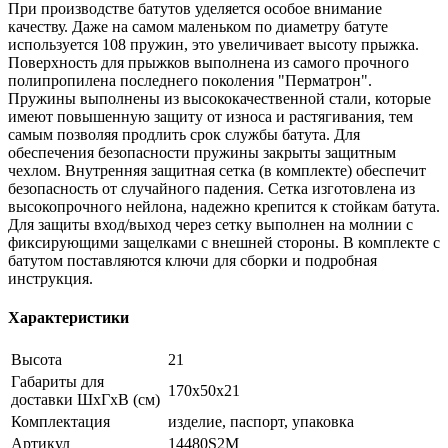
При производстве батутов уделяется особое внимание
качеству. Даже на самом маленьком по диаметру батуте
используется 108 пружин, это увеличивает высоту прыжка.
Поверхность для прыжков выполнена из самого прочного
полипропилена последнего поколения "Перматрон".
Пружины выполнены из высококачественной стали, которые
имеют повышенную защиту от износа и растягивания, тем
самым позволяя продлить срок службы батута. Для
обеспечения безопасности пружины закрыты защитным
чехлом. Внутренняя защитная сетка (в комплекте) обеспечит
безопасность от случайного падения. Сетка изготовлена из
высокопрочного нейлона, надежно крепится к стойкам батута.
Для защиты вход/выход через сетку выполнен на молнии с
фиксирующими защелками с внешней стороны. В комплекте с
батутом поставляются ключи для сборки и подробная
инструкция.
Характеристики
Высота
21
Габариты для
170х50х21
доставки ШхГхВ (см)
Комплектация
изделие, паспорт, упаковка
Артикул
14480S2M