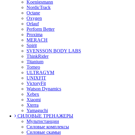
Koenigsmann
NordicTrack
Octane
Oxygen
Orlauf
Perform Better
Proxima
MERACH
Spirit
SVENSSON BODY LABS
ThinkRider
Titanium
Torneo
ULTRAGYM
UNIXFIT
VictoryFit
Watson Dynamics
Xebex
Xiaomi
Xterra
Yamaguchi
СИЛОВЫЕ ТРЕНАЖЕРЫ
Мультистанции
Силовые комплексы
Силовые скамьи