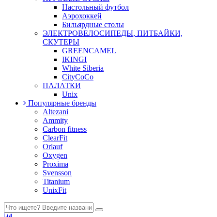
Настольный футбол
Аэрохоккей
Бильярдные столы
ЭЛЕКТРОВЕЛОСИПЕДЫ, ПИТБАЙКИ,
СКУТЕРЫ
GREENCAMEL
IKINGI
White Siberia
CityCoCo
ПАЛАТКИ
Unix
Популярные бренды
Altezani
Ammity
Carbon fitness
ClearFit
Orlauf
Oxygen
Proxima
Svensson
Titanium
UnixFit