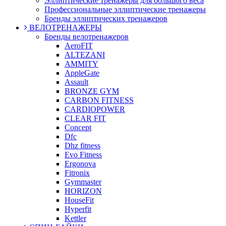
Эллиптические тренажеры для большого веса
Профессиональные эллиптические тренажеры
Бренды эллиптических тренажеров
ВЕЛОТРЕНАЖЕРЫ
Бренды велотренажеров
AeroFIT
ALTEZANI
AMMITY
AppleGate
Assault
BRONZE GYM
CARBON FITNESS
CARDIOPOWER
CLEAR FIT
Concept
Dfc
Dhz fitness
Evo Fitness
Ergonova
Fitronix
Gymmaster
HORIZON
HouseFit
Hyperfit
Kettler