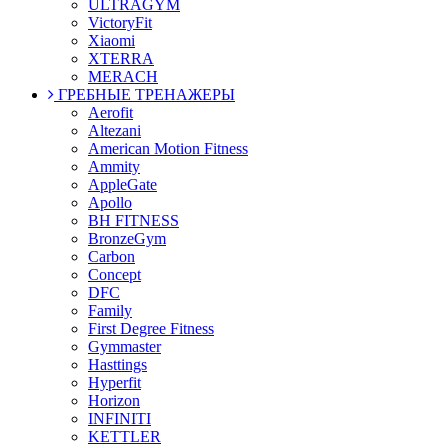
ULTRAGYM
VictoryFit
Xiaomi
XTERRA
MERACH
ГРЕБНЫЕ ТРЕНАЖЕРЫ
Aerofit
Altezani
American Motion Fitness
Ammity
AppleGate
Apollo
BH FITNESS
BronzeGym
Carbon
Concept
DFC
Family
First Degree Fitness
Gymmaster
Hasttings
Hyperfit
Horizon
INFINITI
KETTLER