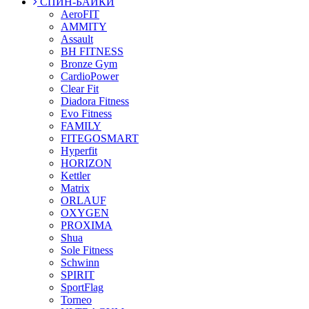
СПИН-БАЙКИ
AeroFIT
AMMITY
Assault
BH FITNESS
Bronze Gym
CardioPower
Clear Fit
Diadora Fitness
Evo Fitness
FAMILY
FITEGOSMART
Hyperfit
HORIZON
Kettler
Matrix
ORLAUF
OXYGEN
PROXIMA
Shua
Sole Fitness
Schwinn
SPIRIT
SportFlag
Torneo