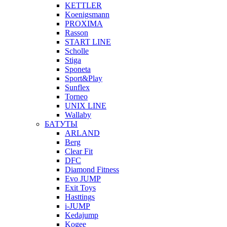
KETTLER
Koenigsmann
PROXIMA
Rasson
START LINE
Scholle
Stiga
Sponeta
Sport&Play
Sunflex
Torneo
UNIX LINE
Wallaby
БАТУТЫ
ARLAND
Berg
Clear Fit
DFC
Diamond Fitness
Evo JUMP
Exit Toys
Hasttings
i-JUMP
Kedajump
Kogee