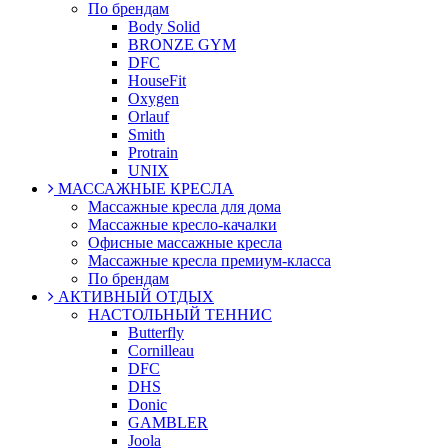
По брендам
Body Solid
BRONZE GYM
DFC
HouseFit
Oxygen
Orlauf
Smith
Protrain
UNIX
МАССАЖНЫЕ КРЕСЛА
Массажные кресла для дома
Массажные кресло-качалки
Офисные массажные кресла
Массажные кресла премиум-класса
По брендам
АКТИВНЫЙ ОТДЫХ
НАСТОЛЬНЫЙ ТЕННИС
Butterfly
Cornilleau
DFC
DHS
Donic
GAMBLER
Joola