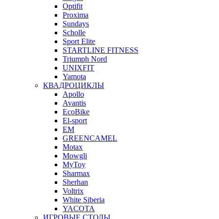
Optifit
Proxima
Sundays
Scholle
Sport Elite
STARTLINE FITNESS
Triumph Nord
UNIXFIT
Yamota
КВАДРОЦИКЛЫ
Apollo
Avantis
EcoBike
El-sport
EM
GREENCAMEL
Motax
Mowgli
MyToy
Sharmax
Sherhan
Voltrix
White Siberia
YACOTA
ИГРОВЫЕ СТОЛЫ