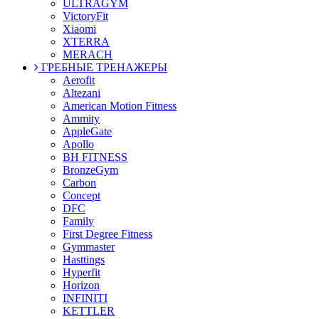
ULTRAGYM
VictoryFit
Xiaomi
XTERRA
MERACH
ГРЕБНЫЕ ТРЕНАЖЕРЫ
Aerofit
Altezani
American Motion Fitness
Ammity
AppleGate
Apollo
BH FITNESS
BronzeGym
Carbon
Concept
DFC
Family
First Degree Fitness
Gymmaster
Hasttings
Hyperfit
Horizon
INFINITI
KETTLER