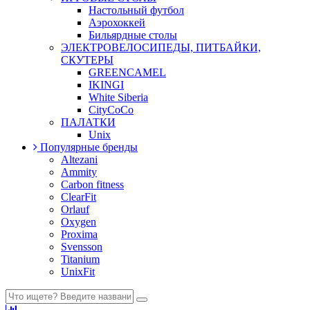
Настольный футбол
Аэрохоккей
Бильярдные столы
ЭЛЕКТРОВЕЛОСИПЕДЫ, ПИТБАЙКИ,
СКУТЕРЫ
GREENCAMEL
IKINGI
White Siberia
CityCoCo
ПАЛАТКИ
Unix
Популярные бренды
Altezani
Ammity
Carbon fitness
ClearFit
Orlauf
Oxygen
Proxima
Svensson
Titanium
UnixFit