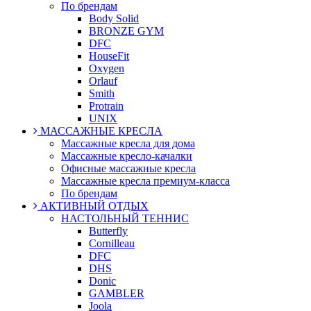
По брендам
Body Solid
BRONZE GYM
DFC
HouseFit
Oxygen
Orlauf
Smith
Protrain
UNIX
МАССАЖНЫЕ КРЕСЛА
Массажные кресла для дома
Массажные кресло-качалки
Офисные массажные кресла
Массажные кресла премиум-класса
По брендам
АКТИВНЫЙ ОТДЫХ
НАСТОЛЬНЫЙ ТЕННИС
Butterfly
Cornilleau
DFC
DHS
Donic
GAMBLER
Joola