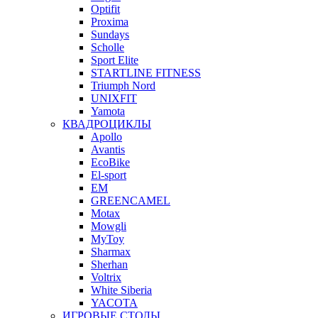
Optifit
Proxima
Sundays
Scholle
Sport Elite
STARTLINE FITNESS
Triumph Nord
UNIXFIT
Yamota
КВАДРОЦИКЛЫ
Apollo
Avantis
EcoBike
El-sport
EM
GREENCAMEL
Motax
Mowgli
MyToy
Sharmax
Sherhan
Voltrix
White Siberia
YACOTA
ИГРОВЫЕ СТОЛЫ