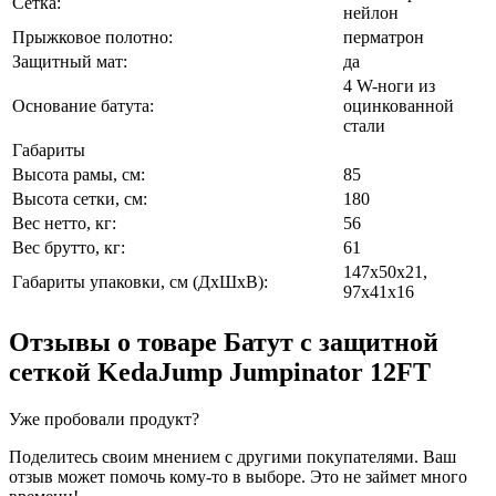
Сетка:
нейлон
Прыжковое полотно:
перматрон
Защитный мат:
да
4 W-ноги из
Основание батута:
оцинкованной
стали
Габариты
Высота рамы, см:
85
Высота сетки, см:
180
Вес нетто, кг:
56
Вес брутто, кг:
61
147х50х21,
Габариты упаковки, см (ДхШхВ):
97х41х16
Отзывы о товаре
Батут с защитной
сеткой KedaJump Jumpinator 12FT
Уже пробовали продукт?
Поделитесь своим мнением с другими покупателями. Ваш
отзыв может помочь кому-то в выборе. Это не займет много