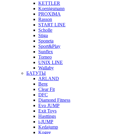
KETTLER
Koenigsmann
PROXIMA
Rasson
START LINE
Scholle
Stiga
Sponeta
Sport&Play
Sunflex
Torneo
UNIX LINE
Wallaby
БАТУТЫ
ARLAND
Berg
Clear Fit
DFC
Diamond Fitness
Evo JUMP
Exit Toys
Hasttings
i-JUMP
Kedajump
Kogee