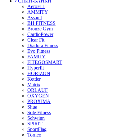
СПИН-БАЙКИ
AeroFIT
AMMITY
Assault
BH FITNESS
Bronze Gym
CardioPower
Clear Fit
Diadora Fitness
Evo Fitness
FAMILY
FITEGOSMART
Hyperfit
HORIZON
Kettler
Matrix
ORLAUF
OXYGEN
PROXIMA
Shua
Sole Fitness
Schwinn
SPIRIT
SportFlag
Torneo