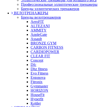
Эллиптические тренажеры для большого веса
Профессиональные эллиптические тренажеры
Бренды эллиптических тренажеров
ВЕЛОТРЕНАЖЕРЫ
Бренды велотренажеров
AeroFIT
ALTEZANI
AMMITY
AppleGate
Assault
BRONZE GYM
CARBON FITNESS
CARDIOPOWER
CLEAR FIT
Concept
Dfc
Dhz fitness
Evo Fitness
Ergonova
Fitronix
Gymmaster
HORIZON
HouseFit
Hyperfit
Kettler