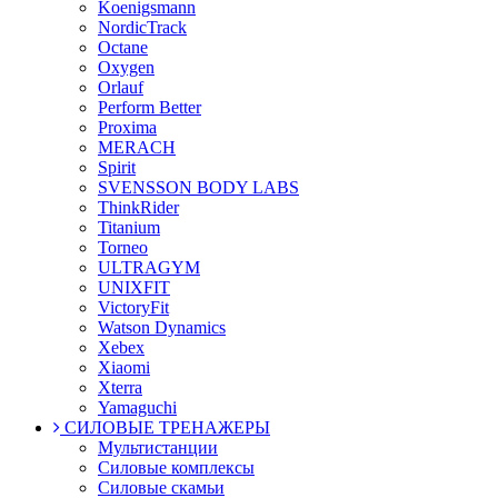
Koenigsmann
NordicTrack
Octane
Oxygen
Orlauf
Perform Better
Proxima
MERACH
Spirit
SVENSSON BODY LABS
ThinkRider
Titanium
Torneo
ULTRAGYM
UNIXFIT
VictoryFit
Watson Dynamics
Xebex
Xiaomi
Xterra
Yamaguchi
СИЛОВЫЕ ТРЕНАЖЕРЫ
Мультистанции
Силовые комплексы
Силовые скамьи