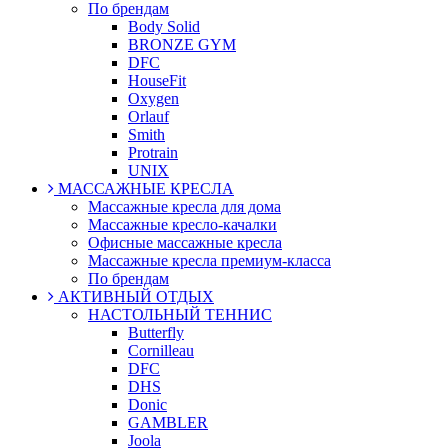
По брендам
Body Solid
BRONZE GYM
DFC
HouseFit
Oxygen
Orlauf
Smith
Protrain
UNIX
МАССАЖНЫЕ КРЕСЛА
Массажные кресла для дома
Массажные кресло-качалки
Офисные массажные кресла
Массажные кресла премиум-класса
По брендам
АКТИВНЫЙ ОТДЫХ
НАСТОЛЬНЫЙ ТЕННИС
Butterfly
Cornilleau
DFC
DHS
Donic
GAMBLER
Joola