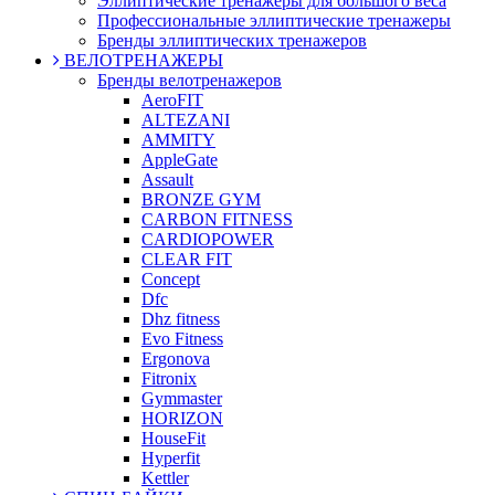
Эллиптические тренажеры для большого веса
Профессиональные эллиптические тренажеры
Бренды эллиптических тренажеров
ВЕЛОТРЕНАЖЕРЫ
Бренды велотренажеров
AeroFIT
ALTEZANI
AMMITY
AppleGate
Assault
BRONZE GYM
CARBON FITNESS
CARDIOPOWER
CLEAR FIT
Concept
Dfc
Dhz fitness
Evo Fitness
Ergonova
Fitronix
Gymmaster
HORIZON
HouseFit
Hyperfit
Kettler