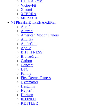
ULTRAGYM
VictoryFit
Xiaomi
XTERRA
MERACH
ГРЕБНЫЕ ТРЕНАЖЕРЫ
Aerofit
Altezani
American Motion Fitness
Ammity
AppleGate
Apollo
BH FITNESS
BronzeGym
Carbon
Concept
DFC
Family
First Degree Fitness
Gymmaster
Hasttings
Hyperfit
Horizon
INFINITI
KETTLER