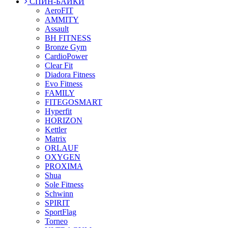
СПИН-БАЙКИ
AeroFIT
AMMITY
Assault
BH FITNESS
Bronze Gym
CardioPower
Clear Fit
Diadora Fitness
Evo Fitness
FAMILY
FITEGOSMART
Hyperfit
HORIZON
Kettler
Matrix
ORLAUF
OXYGEN
PROXIMA
Shua
Sole Fitness
Schwinn
SPIRIT
SportFlag
Torneo