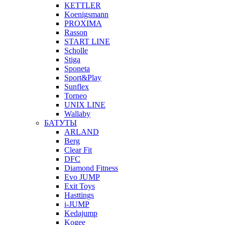
KETTLER
Koenigsmann
PROXIMA
Rasson
START LINE
Scholle
Stiga
Sponeta
Sport&Play
Sunflex
Torneo
UNIX LINE
Wallaby
БАТУТЫ
ARLAND
Berg
Clear Fit
DFC
Diamond Fitness
Evo JUMP
Exit Toys
Hasttings
i-JUMP
Kedajump
Kogee