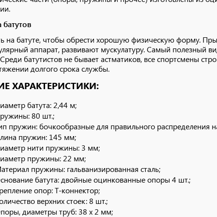
ии.
 батутов
ь на батуте, чтобы обрести хорошую физическую форму. П
улярный аппарат, развивают мускулатуру. Самый полезный ви
 Среди батутистов не бывает астматиков, все спортсмены стро
тяжении долгого срока службы.
Е ХАРАКТЕРИСТИКИ:
иаметр батута: 2,44 м;
ружины: 80 шт.;
ип пружин: бочкообразные для правильного распределения н
лина пружин: 145 мм;
иаметр нити пружины: 3 мм;
иаметр пружины: 22 мм;
атериал пружины: гальванизированная сталь;
снование батута: двойные оцинкованные опоры 4 шт.;
репление опор: T-коннектор;
оличество верхних стоек: 8 шт.;
поры, диаметры труб: 38 х 2 мм;