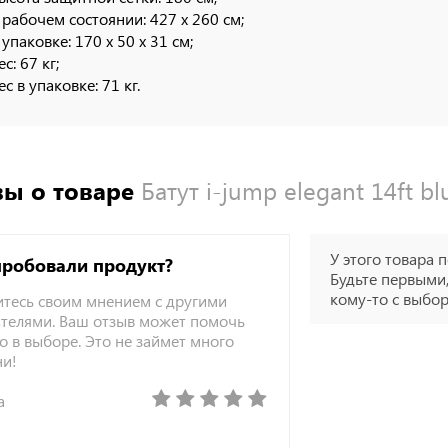
 рабочем состоянии: 427 х 260 cм;
 упаковке: 170 х 50 х 31 cм;
ес: 67 кг;
ес в упаковке: 71 кг.
ы о товаре
Батут i-jump elegant 14ft bl
У этого товара п
пробовали продукт?
Будьте первыми,
кому-то с выбо
тесь своим мнением с другими
телями. Ваш отзыв может помочь
о в выборе. Это не займет много
ни!
а