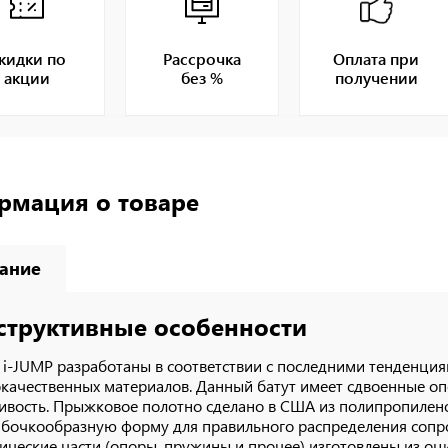
кидки по
Рассрочка
Оплата при
акции
без %
получении
рмация о товаре
ание
структивные особенности
 i-JUMP разработаны в соответствии с последними тенденция
качественных материалов. Данный батут имеет сдвоенные 
ивость. Прыжковое полотно сделано в США из полипропилено
бочкообразную форму для правильного распределения сопро
ические части (опоры, пружины и прочее) изготовлены из о