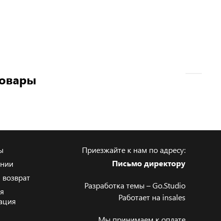
товары
ы
Приезжайте к нам по адресу:
Письмо директору
ании
 возврат
Разработка темы –
Go.Studio
я
Работает на
insales
ация
Мы принимаем к оплате