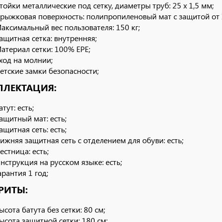
тойки металлические под сетку, диаметры труб: 25 х 1,5 мм;
рыжковая поверхность: полипропиленовый мат с защитой от 
аксимальный вес пользователя: 150 кг;
ащитная сетка: внутренняя;
атериал сетки: 100% EPE;
ход на молнии;
етские замки безопасности;
ЛЕКТАЦИЯ:
атут: есть;
ащитный мат: есть;
ащитная сеть: есть;
ижняя защитная сеть с отделением для обуви: есть;
естница: есть;
нструкция на русском языке: есть;
арантия 1 год;
РИТЫ:
ысота батута без сетки: 80 см;
ысота защитной сетки: 180 см;