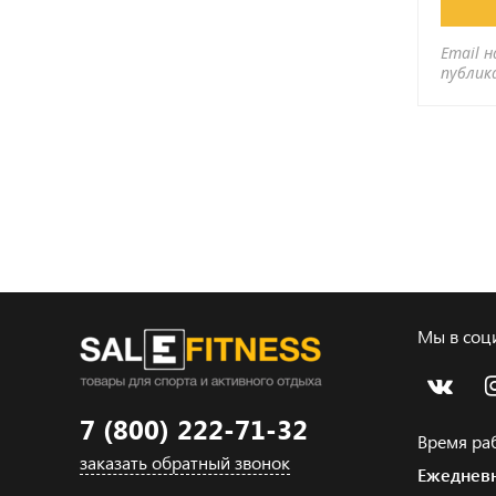
Email н
публик
Мы в соци
7 (800) 222-71-32
Время ра
заказать обратный звонок
Ежедневн