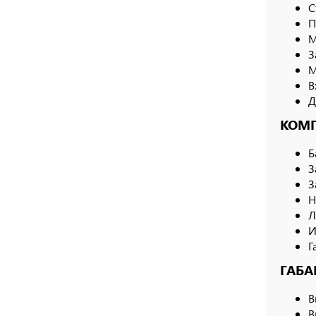
С
П
М
З
М
В
Д
КОМП
Б
З
З
Н
Л
И
Г
ГАБА
В
В