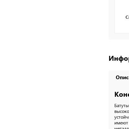
С
Инфо
Опис
Кон
Батуты
высоко
устойч
имеют 
металл