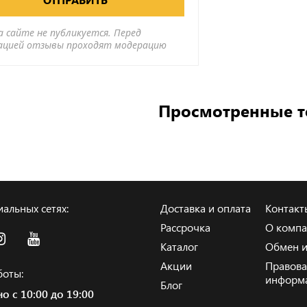
а сайте не публикуется. Перед
ацией отзывы проходят модерацию
Просмотренные 
альных сетях:
Доставка и оплата
Контакт
Рассрочка
О комп
Каталог
Обмен и
Акции
Правова
боты:
информ
Блог
о с 10:00 до 19:00