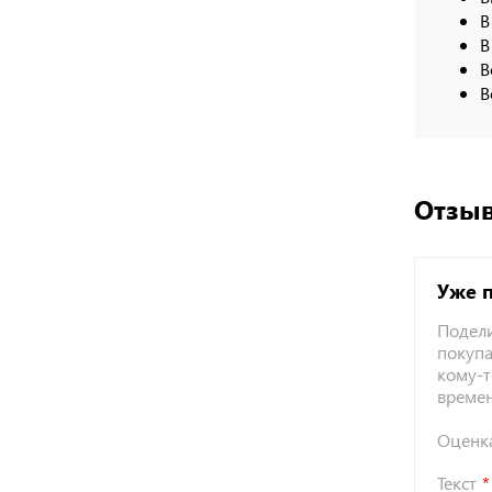
В
В
В
В
Отзыв
Уже 
Подели
покупа
кому-т
време
Оценк
Текст