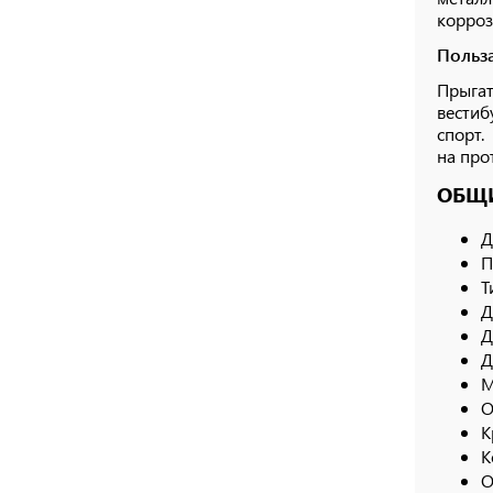
корроз
Польза
Прыгат
вестиб
спорт.
на про
ОБЩИ
Д
П
Т
Д
Д
Д
М
О
К
К
О