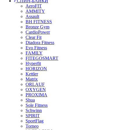
СПИН-БАЙКИ
AeroFIT
AMMITY
Assault
BH FITNESS
Bronze Gym
CardioPower
Clear Fit
Diadora Fitness
Evo Fitness
FAMILY
FITEGOSMART
Hyperfit
HORIZON
Kettler
Matrix
ORLAUF
OXYGEN
PROXIMA
Shua
Sole Fitness
Schwinn
SPIRIT
SportFlag
Torneo