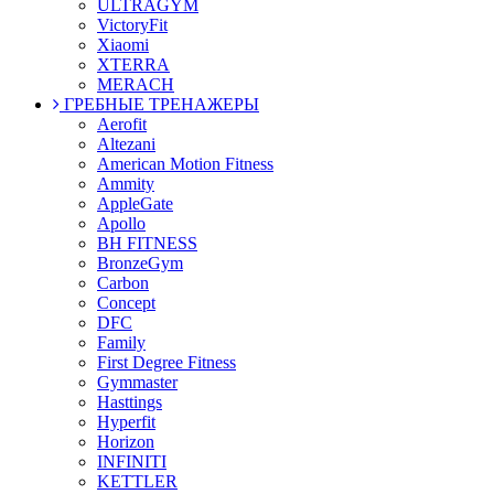
ULTRAGYM
VictoryFit
Xiaomi
XTERRA
MERACH
ГРЕБНЫЕ ТРЕНАЖЕРЫ
Aerofit
Altezani
American Motion Fitness
Ammity
AppleGate
Apollo
BH FITNESS
BronzeGym
Carbon
Concept
DFC
Family
First Degree Fitness
Gymmaster
Hasttings
Hyperfit
Horizon
INFINITI
KETTLER