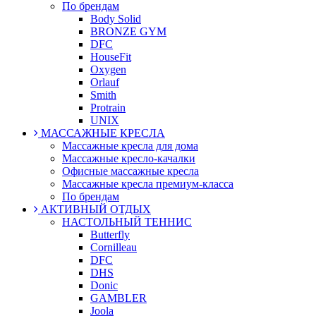
По брендам
Body Solid
BRONZE GYM
DFC
HouseFit
Oxygen
Orlauf
Smith
Protrain
UNIX
МАССАЖНЫЕ КРЕСЛА
Массажные кресла для дома
Массажные кресло-качалки
Офисные массажные кресла
Массажные кресла премиум-класса
По брендам
АКТИВНЫЙ ОТДЫХ
НАСТОЛЬНЫЙ ТЕННИС
Butterfly
Cornilleau
DFC
DHS
Donic
GAMBLER
Joola