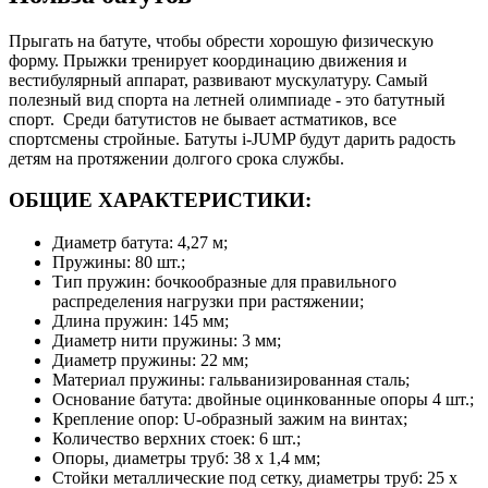
Прыгать на батуте, чтобы обрести хорошую физическую
форму. Прыжки тренирует координацию движения и
вестибулярный аппарат, развивают мускулатуру. Самый
полезный вид спорта на летней олимпиаде - это батутный
спорт. Среди батутистов не бывает астматиков, все
спортсмены стройные. Батуты i-JUMP будут дарить радость
детям на протяжении долгого срока службы.
ОБЩИЕ ХАРАКТЕРИСТИКИ:
Диаметр батута: 4,27 м;
Пружины: 80 шт.;
Тип пружин: бочкообразные для правильного
распределения нагрузки при растяжении;
Длина пружин: 145 мм;
Диаметр нити пружины: 3 мм;
Диаметр пружины: 22 мм;
Материал пружины: гальванизированная сталь;
Основание батута: двойные оцинкованные опоры 4 шт.;
Крепление опор: U-образный зажим на винтах;
Количество верхних стоек: 6 шт.;
Опоры, диаметры труб: 38 х 1,4 мм;
Стойки металлические под сетку, диаметры труб: 25 х