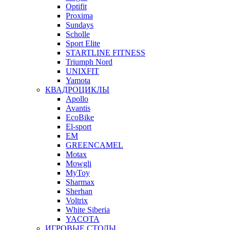
Optifit
Proxima
Sundays
Scholle
Sport Elite
STARTLINE FITNESS
Triumph Nord
UNIXFIT
Yamota
КВАДРОЦИКЛЫ
Apollo
Avantis
EcoBike
El-sport
EM
GREENCAMEL
Motax
Mowgli
MyToy
Sharmax
Sherhan
Voltrix
White Siberia
YACOTA
ИГРОВЫЕ СТОЛЫ