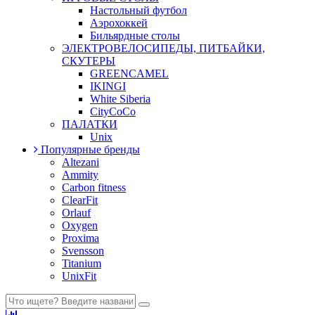
Настольный футбол
Аэрохоккей
Бильярдные столы
ЭЛЕКТРОВЕЛОСИПЕДЫ, ПИТБАЙКИ,
СКУТЕРЫ
GREENCAMEL
IKINGI
White Siberia
CityCoCo
ПАЛАТКИ
Unix
Популярные бренды
Altezani
Ammity
Carbon fitness
ClearFit
Orlauf
Oxygen
Proxima
Svensson
Titanium
UnixFit