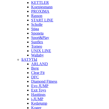
KETTLER
Koenigsmann
PROXIMA
Rasson
START LINE
Scholle
Stiga
Sponeta
Sport&Play
Sunflex
Torneo
UNIX LINE
Wallaby
БАТУТЫ
ARLAND
Berg
Clear Fit
DFC
Diamond Fitness
Evo JUMP
Exit Toys
Hasttings
i-JUMP
Kedajump
Kogee