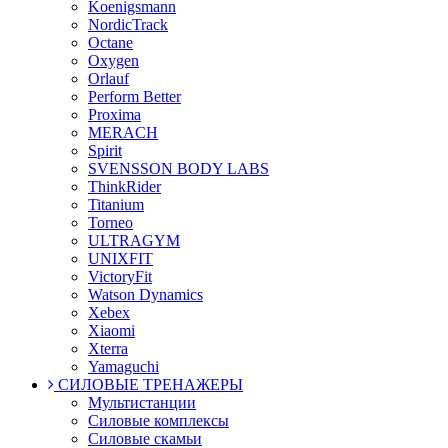
Koenigsmann
NordicTrack
Octane
Oxygen
Orlauf
Perform Better
Proxima
MERACH
Spirit
SVENSSON BODY LABS
ThinkRider
Titanium
Torneo
ULTRAGYM
UNIXFIT
VictoryFit
Watson Dynamics
Xebex
Xiaomi
Xterra
Yamaguchi
СИЛОВЫЕ ТРЕНАЖЕРЫ
Мультистанции
Силовые комплексы
Силовые скамьи