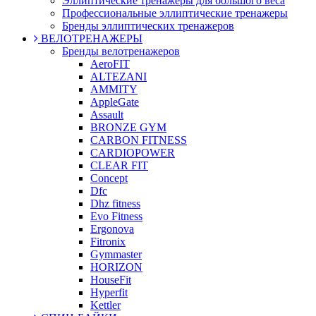
Эллиптические тренажеры для большого веса
Профессиональные эллиптические тренажеры
Бренды эллиптических тренажеров
ВЕЛОТРЕНАЖЕРЫ
Бренды велотренажеров
AeroFIT
ALTEZANI
AMMITY
AppleGate
Assault
BRONZE GYM
CARBON FITNESS
CARDIOPOWER
CLEAR FIT
Concept
Dfc
Dhz fitness
Evo Fitness
Ergonova
Fitronix
Gymmaster
HORIZON
HouseFit
Hyperfit
Kettler