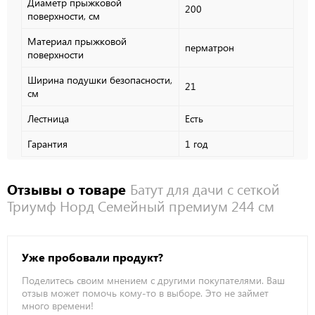
Диаметр прыжковой
200
поверхности, см
Материал прыжковой
перматрон
поверхности
Ширина подушки безопасности,
21
см
Лестница
Есть
Гарантия
1 год
Отзывы о товаре
Батут для дачи с сеткой
Триумф Норд Семейный премиум 244 см
Уже пробовали продукт?
Поделитесь своим мнением с другими покупателями. Ваш
отзыв может помочь кому-то в выборе. Это не займет
много времени!