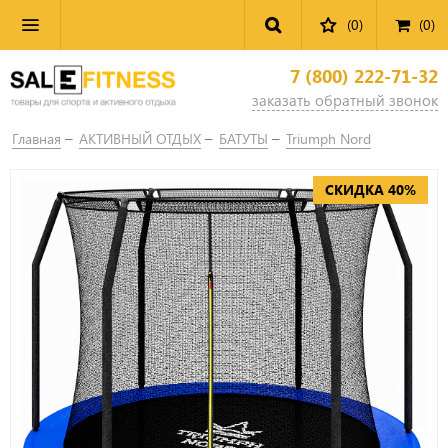
(0)
(
0
)
7 (800) 222-71-32
заказать обратный звонок
Главная
АКТИВНЫЙ ОТДЫХ
БАТУТЫ
Triumph Nord
СКИДКА 40%