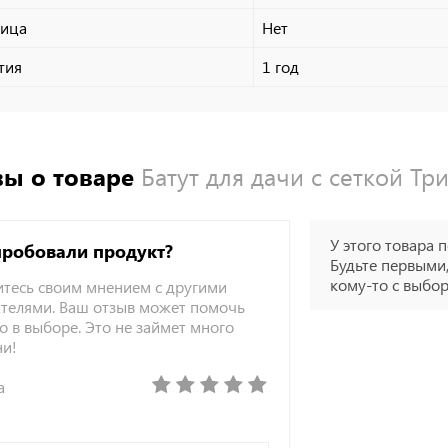
ница
Нет
тия
1 год
ы о товаре
Батут для дачи с сеткой Т
У этого товара п
пробовали продукт?
Будьте первыми,
кому-то с выбо
тесь своим мнением с другими
телями. Ваш отзыв может помочь
о в выборе. Это не займет много
ни!
а