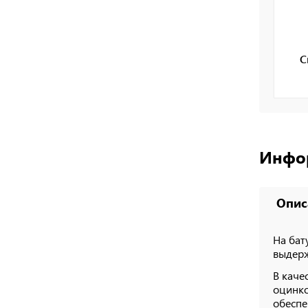
С
Инфо
Опис
На бат
выдерж
В каче
оцинко
обеспе