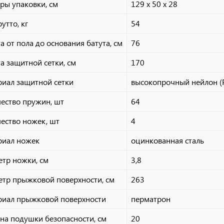
ры упаковки, см
129 х 50 х 28
утто, кг
54
а от пола до основания батута, см
76
а защитной сетки, см
170
иал защитной сетки
высокопрочный нейлон (
ество пружин, шт
64
ество ножек, шт
4
риал ножек
оцинкованная сталь
тр ножки, см
3,8
тр прыжковой поверхности, см
263
риал прыжковой поверхности
перматрон
а подушки безопасности, см
20