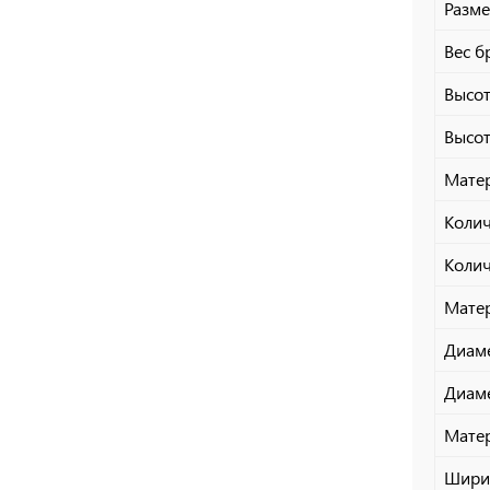
Разме
Вес бр
Высот
Высот
Матер
Колич
Колич
Мате
Диаме
Диаме
Мате
Ширин