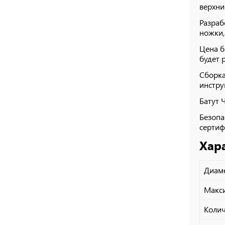
верхни
Разраб
ножки,
Цена б
будет 
Сборка
инстру
Батут 
Безопа
сертиф
Хар
Диаме
Макси
Колич