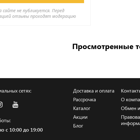
а сайте не публикуется. Перед
ацией отзывы проходят модерацию
Просмотренные 
альных сетях:
Доставка и оплата
Контакт
Рассрочка
О комп
Каталог
Обмен и
Акции
Правова
боты:
информ
Блог
о с 10:00 до 19:00