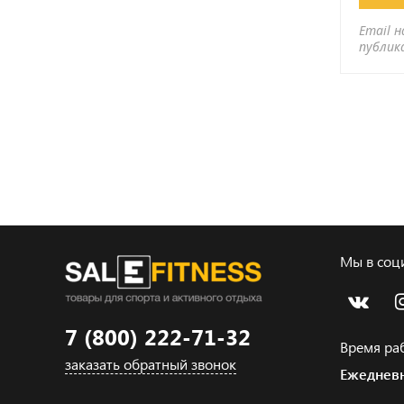
Email н
публик
Мы в соци
7 (800) 222-71-32
Время ра
заказать обратный звонок
Ежедневн