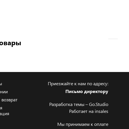
товары
ы
Приезжайте к нам по адресу:
Письмо директору
ании
 возврат
Разработка темы –
Go.Studio
я
Работает на
insales
ация
Мы принимаем к оплате