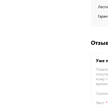
Лест
Гаран
Отзыв
Уже 
Подели
покупа
кому-т
време
Оценк
Текст