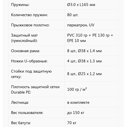
Пружины:
Ø3.0 х L165 мм
Количество пружин:
80 шт.
Прыжковое полотно:
перматрон, UV
Защитный мат
PVC 310 гр + PE 130 гр +
(трехслойный):
EPE 10 мм
Основная рама:
8 шт., Ø38 х 1.4 мм
Ножки U-образные:
4 шт., Ø38 х 1.3 мм
Стойки под защитную
8 шт., Ø25 х 1.2 мм
сетку:
Плотность защитной сетки
100 гр / м²
Durable PE:
Лестница:
в комплекте
Вес пользователя:
до 150 кг
Вес батута:
70 кг