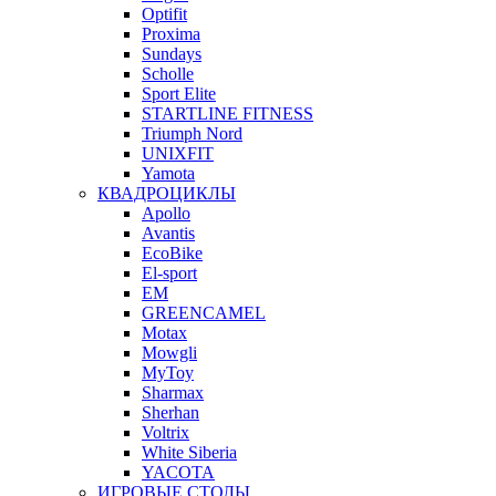
Optifit
Proxima
Sundays
Scholle
Sport Elite
STARTLINE FITNESS
Triumph Nord
UNIXFIT
Yamota
КВАДРОЦИКЛЫ
Apollo
Avantis
EcoBike
El-sport
EM
GREENCAMEL
Motax
Mowgli
MyToy
Sharmax
Sherhan
Voltrix
White Siberia
YACOTA
ИГРОВЫЕ СТОЛЫ