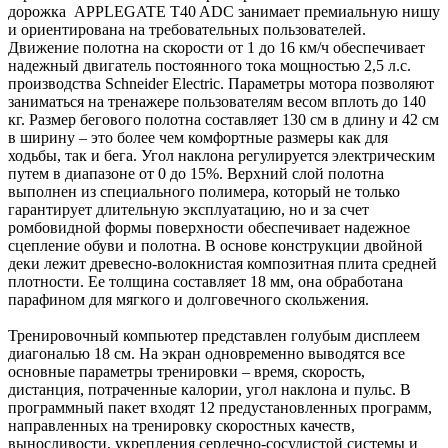
дорожка APPLEGATE T40 ADC занимает премиальную нишу
и ориентирована на требовательных пользователей.
Движение полотна на скорости от 1 до 16 км/ч обеспечивает
надежный двигатель постоянного тока мощностью 2,5 л.с.
производства Schneider Electric. Параметры мотора позволяют
заниматься на тренажере пользователям весом вплоть до 140
кг. Размер бегового полотна составляет 130 см в длину и 42 см
в ширину – это более чем комфортные размеры как для
ходьбы, так и бега. Угол наклона регулируется электрическим
путем в диапазоне от 0 до 15%. Верхний слой полотна
выполнен из специального полимера, который не только
гарантирует длительную эксплуатацию, но и за счет
ромбовидной формы поверхности обеспечивает надежное
сцепление обуви и полотна. В основе конструкции двойной
деки лежит древесно-волокнистая композитная плита средней
плотности. Ее толщина составляет 18 мм, она обработана
парафином для мягкого и долговечного скольжения.
Тренировочный компьютер представлен голубым дисплеем
диагональю 18 см. На экран одновременно выводятся все
основные параметры тренировки – время, скорость,
дистанция, потраченные калории, угол наклона и пульс. В
программный пакет входят 12 предустановленных программ,
направленных на тренировку скоростных качеств,
выносливости, укрепления сердечно-сосудистой системы и