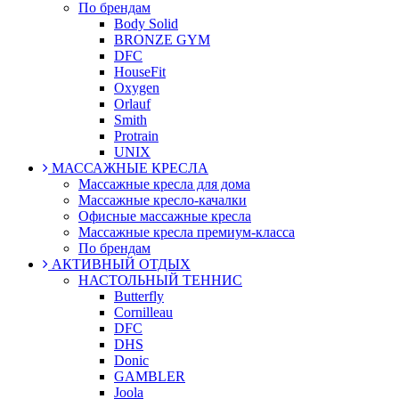
По брендам
Body Solid
BRONZE GYM
DFC
HouseFit
Oxygen
Orlauf
Smith
Protrain
UNIX
МАССАЖНЫЕ КРЕСЛА
Массажные кресла для дома
Массажные кресло-качалки
Офисные массажные кресла
Массажные кресла премиум-класса
По брендам
АКТИВНЫЙ ОТДЫХ
НАСТОЛЬНЫЙ ТЕННИС
Butterfly
Cornilleau
DFC
DHS
Donic
GAMBLER
Joola