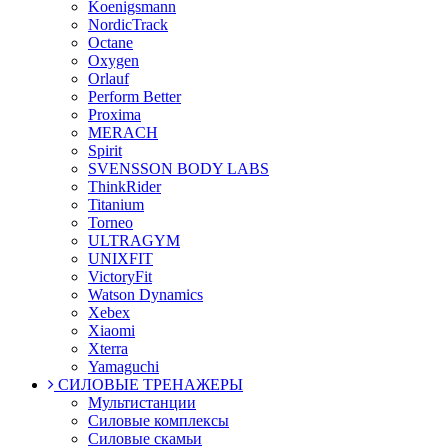
Koenigsmann
NordicTrack
Octane
Oxygen
Orlauf
Perform Better
Proxima
MERACH
Spirit
SVENSSON BODY LABS
ThinkRider
Titanium
Torneo
ULTRAGYM
UNIXFIT
VictoryFit
Watson Dynamics
Xebex
Xiaomi
Xterra
Yamaguchi
СИЛОВЫЕ ТРЕНАЖЕРЫ
Мультистанции
Силовые комплексы
Силовые скамьи