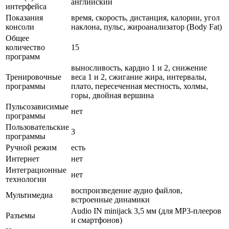
английский
интерфейса
Показания
время, скорость, дистанция, калории, угол
консоли
наклона, пульс, жироанализатор (Body Fat)
Общее
количество
15
программ
выносливость, кардио 1 и 2, снижение
Тренировочные
веса 1 и 2, сжигание жира, интервалы,
программы
плато, пересеченная местность, холмы,
горы, двойная вершина
Пульсозависимые
нет
программы
Пользовательские
3
программы
Ручной режим
есть
Интернет
нет
Интеграционные
нет
технологии
воспроизведение аудио файлов,
Мультимедиа
встроенные динамики
Audio IN minijack 3,5 мм (для MP3-плееров
Разъемы
и смартфонов)