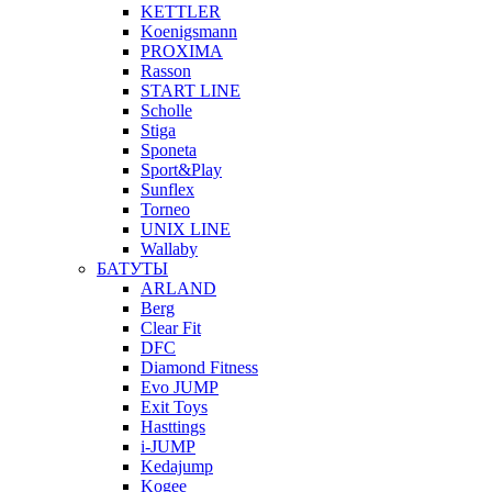
KETTLER
Koenigsmann
PROXIMA
Rasson
START LINE
Scholle
Stiga
Sponeta
Sport&Play
Sunflex
Torneo
UNIX LINE
Wallaby
БАТУТЫ
ARLAND
Berg
Clear Fit
DFC
Diamond Fitness
Evo JUMP
Exit Toys
Hasttings
i-JUMP
Kedajump
Kogee