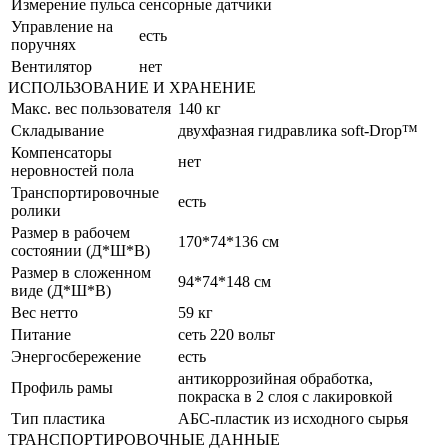
Измерение пульса
сенсорные датчики
Управление на
есть
поручнях
Вентилятор
нет
ИСПОЛЬЗОВАНИЕ И ХРАНЕНИЕ
Макс. вес пользователя
140 кг
Складывание
двухфазная гидравлика soft-Drop™
Компенсаторы
нет
неровностей пола
Транспортировочные
есть
ролики
Размер в рабочем
170*74*136 см
состоянии (Д*Ш*В)
Размер в сложенном
94*74*148 см
виде (Д*Ш*В)
Вес нетто
59 кг
Питание
сеть 220 вольт
Энергосбережение
есть
антикоррозийная обработка,
Профиль рамы
покраска в 2 слоя с лакировкой
Тип пластика
АБС-пластик из исходного сырья
ТРАНСПОРТИРОВОЧНЫЕ ДАННЫЕ