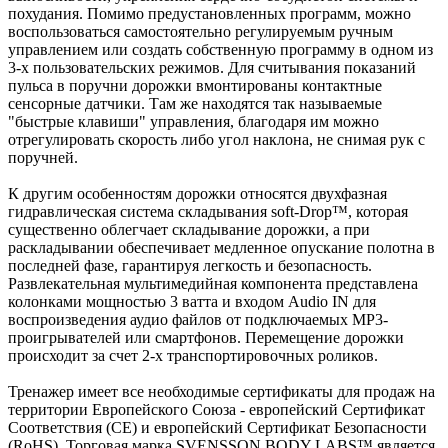
похудания. Помимо предустановленных программ, можно
воспользоваться самостоятельно регулируемым ручным
управлением или создать собственную программу в одном из
3-х пользовательских режимов. Для считывания показаний
пульса в поручни дорожки вмонтированы контактные
сенсорные датчики. Там же находятся так называемые
"быстрые клавиши" управления, благодаря им можно
отрегулировать скорость либо угол наклона, не снимая рук с
поручней.
К другим особенностям дорожки относятся двухфазная
гидравлическая система складывания soft-Drop™, которая
существенно облегчает складывание дорожки, а при
раскладывании обеспечивает медленное опускание полотна в
последней фазе, гарантируя легкость и безопасность.
Развлекательная мультимедийная компонента представлена
колонками мощностью 3 ватта и входом Audio IN для
воспроизведения аудио файлов от подключаемых MP3-
проигрывателей или смартфонов. Перемещение дорожки
происходит за счет 2-х транспортировочных роликов.
Тренажер имеет все необходимые сертификаты для продаж на
территории Европейского Союза - европейский Сертификат
Соответствия (CE) и европейский Сертификат Безопасности
(RoHS). Торговая марка SVENSSON BODY LABS™ является