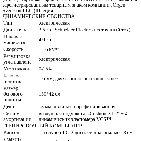
зарегистрированным товарным знаком компании JÖrgen
Svensson LLC (Швеция).
ДИНАМИЧЕСКИЕ СВОЙСТВА
Тип
электрическая
Двигатель
2,5 л.с. Schneider Electric (постоянный ток)
Пиковая
4,0 л.с.
мощность
Скорость
1-16 км/ч
Регулировка
электрическая
угла наклона
Угол наклона
0-15%
Беговое
1,6 мм, двухслойное антискользящее
полотно
Размер
бегового
130*42 см
полотна
Дека
18 мм, двойная, парафинированная
Система
воздушная подушка air-Cushion XL™ + 4
амортизации
динамических эластомера VCS™
ТРЕНИРОВОЧНЫЙ КОМПЬЮТЕР
Консоль
голубой LCD-дисплей диагональю 18 см
Язык(и)