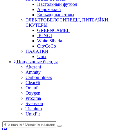
Настольный футбол
Аэрохоккей
Бильярдные столы
ЭЛЕКТРОВЕЛОСИПЕДЫ, ПИТБАЙКИ,
СКУТЕРЫ
GREENCAMEL
IKINGI
White Siberia
CityCoCo
ПАЛАТКИ
Unix
Популярные бренды
Altezani
Ammity
Carbon fitness
ClearFit
Orlauf
Oxygen
Proxima
Svensson
Titanium
UnixFit