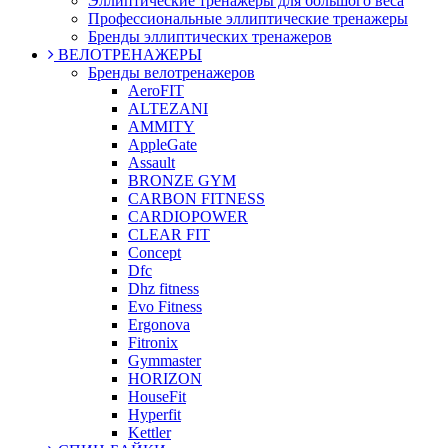
Эллиптические тренажеры для большого веса
Профессиональные эллиптические тренажеры
Бренды эллиптических тренажеров
ВЕЛОТРЕНАЖЕРЫ
Бренды велотренажеров
AeroFIT
ALTEZANI
AMMITY
AppleGate
Assault
BRONZE GYM
CARBON FITNESS
CARDIOPOWER
CLEAR FIT
Concept
Dfc
Dhz fitness
Evo Fitness
Ergonova
Fitronix
Gymmaster
HORIZON
HouseFit
Hyperfit
Kettler