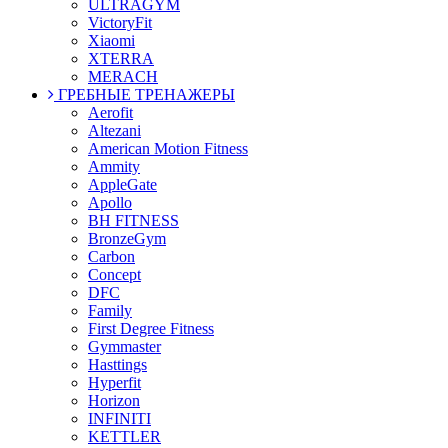
ULTRAGYM
VictoryFit
Xiaomi
XTERRA
MERACH
ГРЕБНЫЕ ТРЕНАЖЕРЫ
Aerofit
Altezani
American Motion Fitness
Ammity
AppleGate
Apollo
BH FITNESS
BronzeGym
Carbon
Concept
DFC
Family
First Degree Fitness
Gymmaster
Hasttings
Hyperfit
Horizon
INFINITI
KETTLER