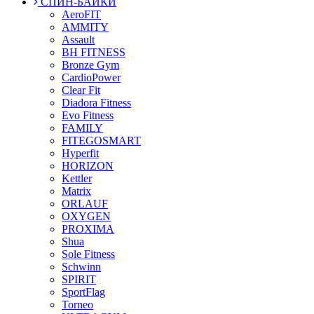
СПИН-БАЙКИ
AeroFIT
AMMITY
Assault
BH FITNESS
Bronze Gym
CardioPower
Clear Fit
Diadora Fitness
Evo Fitness
FAMILY
FITEGOSMART
Hyperfit
HORIZON
Kettler
Matrix
ORLAUF
OXYGEN
PROXIMA
Shua
Sole Fitness
Schwinn
SPIRIT
SportFlag
Torneo