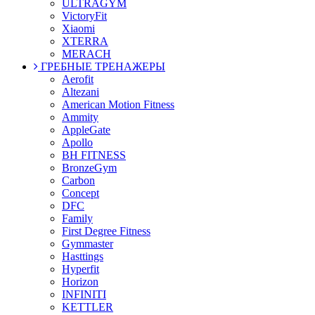
ULTRAGYM
VictoryFit
Xiaomi
XTERRA
MERACH
ГРЕБНЫЕ ТРЕНАЖЕРЫ
Aerofit
Altezani
American Motion Fitness
Ammity
AppleGate
Apollo
BH FITNESS
BronzeGym
Carbon
Concept
DFC
Family
First Degree Fitness
Gymmaster
Hasttings
Hyperfit
Horizon
INFINITI
KETTLER