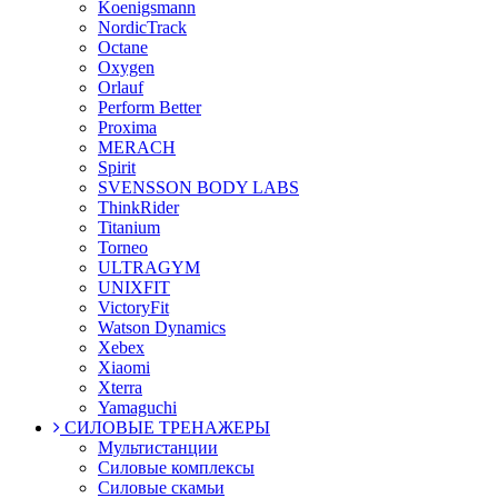
Koenigsmann
NordicTrack
Octane
Oxygen
Orlauf
Perform Better
Proxima
MERACH
Spirit
SVENSSON BODY LABS
ThinkRider
Titanium
Torneo
ULTRAGYM
UNIXFIT
VictoryFit
Watson Dynamics
Xebex
Xiaomi
Xterra
Yamaguchi
СИЛОВЫЕ ТРЕНАЖЕРЫ
Мультистанции
Силовые комплексы
Силовые скамьи