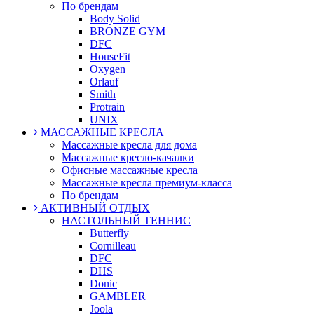
По брендам
Body Solid
BRONZE GYM
DFC
HouseFit
Oxygen
Orlauf
Smith
Protrain
UNIX
МАССАЖНЫЕ КРЕСЛА
Массажные кресла для дома
Массажные кресло-качалки
Офисные массажные кресла
Массажные кресла премиум-класса
По брендам
АКТИВНЫЙ ОТДЫХ
НАСТОЛЬНЫЙ ТЕННИС
Butterfly
Cornilleau
DFC
DHS
Donic
GAMBLER
Joola