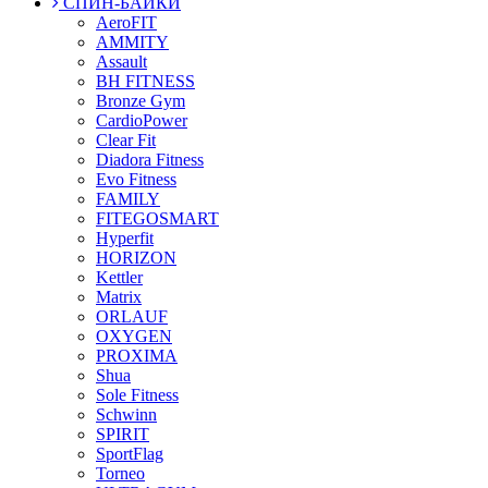
СПИН-БАЙКИ
AeroFIT
AMMITY
Assault
BH FITNESS
Bronze Gym
CardioPower
Clear Fit
Diadora Fitness
Evo Fitness
FAMILY
FITEGOSMART
Hyperfit
HORIZON
Kettler
Matrix
ORLAUF
OXYGEN
PROXIMA
Shua
Sole Fitness
Schwinn
SPIRIT
SportFlag
Torneo