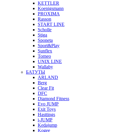
KETTLER
Koenigsmann
PROXIMA
Rasson
START LINE
Scholle
Stiga
Sponeta
Sport&Play
Sunflex
Torneo
UNIX LINE
Wallaby
БАТУТЫ
ARLAND
Berg
Clear Fit
DFC
Diamond Fitness
Evo JUMP
Exit Toys
Hasttings
i-JUMP
Kedajump
Kogee