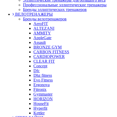
Эллиптические тренажеры для большого веса
Профессиональные эллиптические тренажеры
Бренды эллиптических тренажеров
ВЕЛОТРЕНАЖЕРЫ
Бренды велотренажеров
AeroFIT
ALTEZANI
AMMITY
AppleGate
Assault
BRONZE GYM
CARBON FITNESS
CARDIOPOWER
CLEAR FIT
Concept
Dfc
Dhz fitness
Evo Fitness
Ergonova
Fitronix
Gymmaster
HORIZON
HouseFit
Hyperfit
Kettler