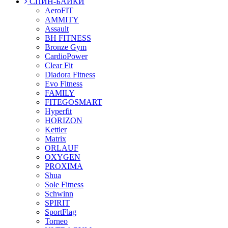
СПИН-БАЙКИ
AeroFIT
AMMITY
Assault
BH FITNESS
Bronze Gym
CardioPower
Clear Fit
Diadora Fitness
Evo Fitness
FAMILY
FITEGOSMART
Hyperfit
HORIZON
Kettler
Matrix
ORLAUF
OXYGEN
PROXIMA
Shua
Sole Fitness
Schwinn
SPIRIT
SportFlag
Torneo