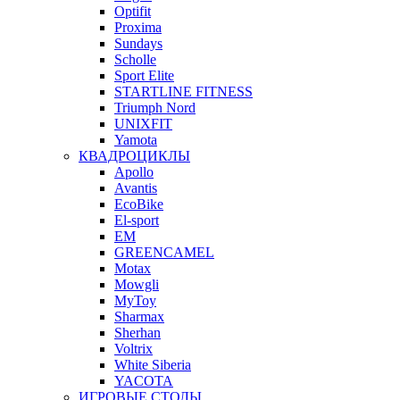
Optifit
Proxima
Sundays
Scholle
Sport Elite
STARTLINE FITNESS
Triumph Nord
UNIXFIT
Yamota
КВАДРОЦИКЛЫ
Apollo
Avantis
EcoBike
El-sport
EM
GREENCAMEL
Motax
Mowgli
MyToy
Sharmax
Sherhan
Voltrix
White Siberia
YACOTA
ИГРОВЫЕ СТОЛЫ