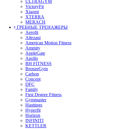
ULTRAGYM
VictoryFit
Xiaomi
XTERRA
MERACH
ГРЕБНЫЕ ТРЕНАЖЕРЫ
Aerofit
Altezani
American Motion Fitness
Ammity
AppleGate
Apollo
BH FITNESS
BronzeGym
Carbon
Concept
DFC
Family
First Degree Fitness
Gymmaster
Hasttings
Hyperfit
Horizon
INFINITI
KETTLER