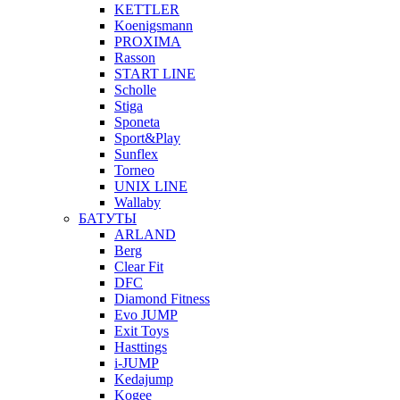
KETTLER
Koenigsmann
PROXIMA
Rasson
START LINE
Scholle
Stiga
Sponeta
Sport&Play
Sunflex
Torneo
UNIX LINE
Wallaby
БАТУТЫ
ARLAND
Berg
Clear Fit
DFC
Diamond Fitness
Evo JUMP
Exit Toys
Hasttings
i-JUMP
Kedajump
Kogee