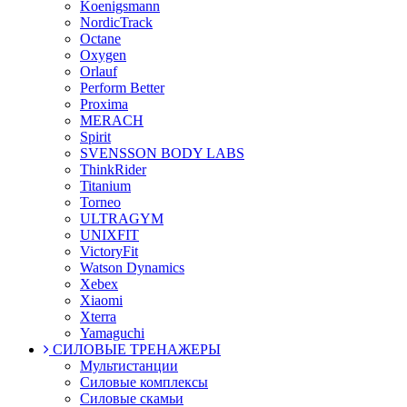
Koenigsmann
NordicTrack
Octane
Oxygen
Orlauf
Perform Better
Proxima
MERACH
Spirit
SVENSSON BODY LABS
ThinkRider
Titanium
Torneo
ULTRAGYM
UNIXFIT
VictoryFit
Watson Dynamics
Xebex
Xiaomi
Xterra
Yamaguchi
СИЛОВЫЕ ТРЕНАЖЕРЫ
Мультистанции
Силовые комплексы
Силовые скамьи