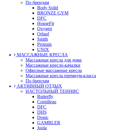
По брендам
Body Solid
BRONZE GYM
DFC
HouseFit
Oxygen
Orlauf
Smith
Protrain
UNIX
МАССАЖНЫЕ КРЕСЛА
Массажные кресла для дома
Массажные кресло-качалки
Офисные массажные кресла
Массажные кресла премиум-класса
По брендам
АКТИВНЫЙ ОТДЫХ
НАСТОЛЬНЫЙ ТЕННИС
Butterfly
Cornilleau
DFC
DHS
Donic
GAMBLER
Joola