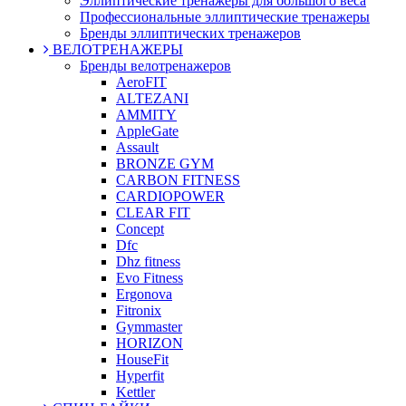
Эллиптические тренажеры для большого веса
Профессиональные эллиптические тренажеры
Бренды эллиптических тренажеров
ВЕЛОТРЕНАЖЕРЫ
Бренды велотренажеров
AeroFIT
ALTEZANI
AMMITY
AppleGate
Assault
BRONZE GYM
CARBON FITNESS
CARDIOPOWER
CLEAR FIT
Concept
Dfc
Dhz fitness
Evo Fitness
Ergonova
Fitronix
Gymmaster
HORIZON
HouseFit
Hyperfit
Kettler