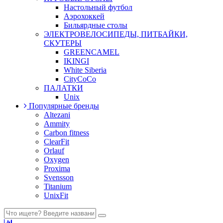
Настольный футбол
Аэрохоккей
Бильярдные столы
ЭЛЕКТРОВЕЛОСИПЕДЫ, ПИТБАЙКИ,
СКУТЕРЫ
GREENCAMEL
IKINGI
White Siberia
CityCoCo
ПАЛАТКИ
Unix
Популярные бренды
Altezani
Ammity
Carbon fitness
ClearFit
Orlauf
Oxygen
Proxima
Svensson
Titanium
UnixFit