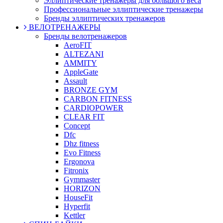
Эллиптические тренажеры для большого веса
Профессиональные эллиптические тренажеры
Бренды эллиптических тренажеров
ВЕЛОТРЕНАЖЕРЫ
Бренды велотренажеров
AeroFIT
ALTEZANI
AMMITY
AppleGate
Assault
BRONZE GYM
CARBON FITNESS
CARDIOPOWER
CLEAR FIT
Concept
Dfc
Dhz fitness
Evo Fitness
Ergonova
Fitronix
Gymmaster
HORIZON
HouseFit
Hyperfit
Kettler