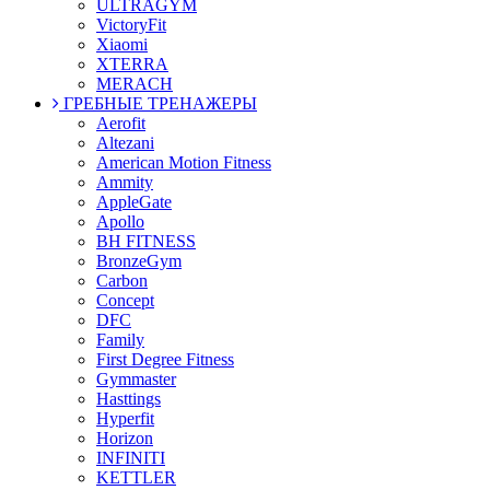
ULTRAGYM
VictoryFit
Xiaomi
XTERRA
MERACH
ГРЕБНЫЕ ТРЕНАЖЕРЫ
Aerofit
Altezani
American Motion Fitness
Ammity
AppleGate
Apollo
BH FITNESS
BronzeGym
Carbon
Concept
DFC
Family
First Degree Fitness
Gymmaster
Hasttings
Hyperfit
Horizon
INFINITI
KETTLER