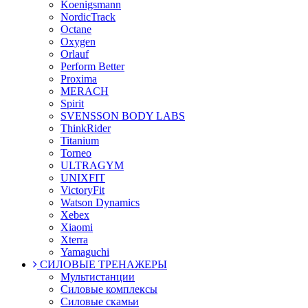
Koenigsmann
NordicTrack
Octane
Oxygen
Orlauf
Perform Better
Proxima
MERACH
Spirit
SVENSSON BODY LABS
ThinkRider
Titanium
Torneo
ULTRAGYM
UNIXFIT
VictoryFit
Watson Dynamics
Xebex
Xiaomi
Xterra
Yamaguchi
СИЛОВЫЕ ТРЕНАЖЕРЫ
Мультистанции
Силовые комплексы
Силовые скамьи