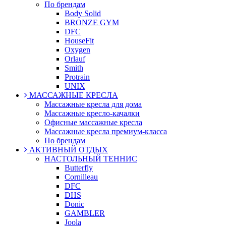
По брендам
Body Solid
BRONZE GYM
DFC
HouseFit
Oxygen
Orlauf
Smith
Protrain
UNIX
МАССАЖНЫЕ КРЕСЛА
Массажные кресла для дома
Массажные кресло-качалки
Офисные массажные кресла
Массажные кресла премиум-класса
По брендам
АКТИВНЫЙ ОТДЫХ
НАСТОЛЬНЫЙ ТЕННИС
Butterfly
Cornilleau
DFC
DHS
Donic
GAMBLER
Joola