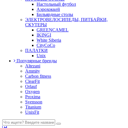
Настольный футбол
Аэрохоккей
Бильярдные столы
ЭЛЕКТРОВЕЛОСИПЕДЫ, ПИТБАЙКИ,
СКУТЕРЫ
GREENCAMEL
IKINGI
White Siberia
CityCoCo
ПАЛАТКИ
Unix
Популярные бренды
Altezani
Ammity
Carbon fitness
ClearFit
Orlauf
Oxygen
Proxima
Svensson
Titanium
UnixFit