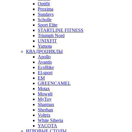
Optifit
Proxima
Sundays
Scholle
Sport Elite
STARTLINE FITNESS
Triumph Nord
UNIXFIT
Yamota
КВАДРОЦИКЛЫ
Apollo
Avantis
EcoBike
El-sport
EM
GREENCAMEL
Motax
Mowgli
MyToy
Sharmax
Sherhan
Voltrix
White Siberia
YACOTA
ИГРОВЫЕ СТОЛЫ