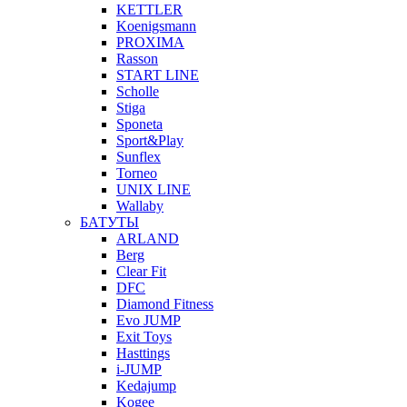
KETTLER
Koenigsmann
PROXIMA
Rasson
START LINE
Scholle
Stiga
Sponeta
Sport&Play
Sunflex
Torneo
UNIX LINE
Wallaby
БАТУТЫ
ARLAND
Berg
Clear Fit
DFC
Diamond Fitness
Evo JUMP
Exit Toys
Hasttings
i-JUMP
Kedajump
Kogee