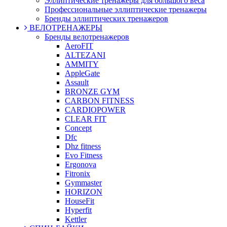
Эллиптические тренажеры для большого веса
Профессиональные эллиптические тренажеры
Бренды эллиптических тренажеров
ВЕЛОТРЕНАЖЕРЫ
Бренды велотренажеров
AeroFIT
ALTEZANI
AMMITY
AppleGate
Assault
BRONZE GYM
CARBON FITNESS
CARDIOPOWER
CLEAR FIT
Concept
Dfc
Dhz fitness
Evo Fitness
Ergonova
Fitronix
Gymmaster
HORIZON
HouseFit
Hyperfit
Kettler