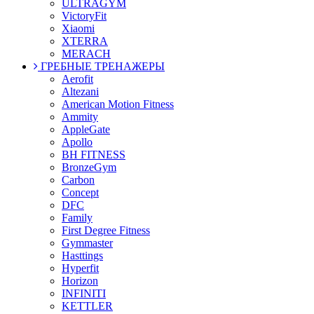
ULTRAGYM
VictoryFit
Xiaomi
XTERRA
MERACH
ГРЕБНЫЕ ТРЕНАЖЕРЫ
Aerofit
Altezani
American Motion Fitness
Ammity
AppleGate
Apollo
BH FITNESS
BronzeGym
Carbon
Concept
DFC
Family
First Degree Fitness
Gymmaster
Hasttings
Hyperfit
Horizon
INFINITI
KETTLER