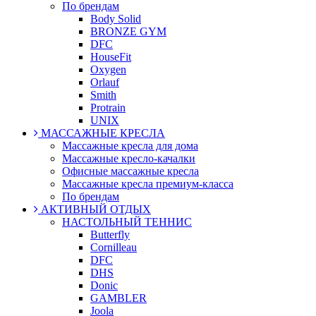
По брендам
Body Solid
BRONZE GYM
DFC
HouseFit
Oxygen
Orlauf
Smith
Protrain
UNIX
МАССАЖНЫЕ КРЕСЛА
Массажные кресла для дома
Массажные кресло-качалки
Офисные массажные кресла
Массажные кресла премиум-класса
По брендам
АКТИВНЫЙ ОТДЫХ
НАСТОЛЬНЫЙ ТЕННИС
Butterfly
Cornilleau
DFC
DHS
Donic
GAMBLER
Joola