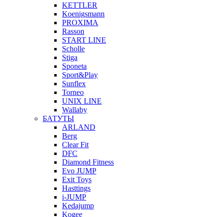
KETTLER
Koenigsmann
PROXIMA
Rasson
START LINE
Scholle
Stiga
Sponeta
Sport&Play
Sunflex
Torneo
UNIX LINE
Wallaby
БАТУТЫ
ARLAND
Berg
Clear Fit
DFC
Diamond Fitness
Evo JUMP
Exit Toys
Hasttings
i-JUMP
Kedajump
Kogee