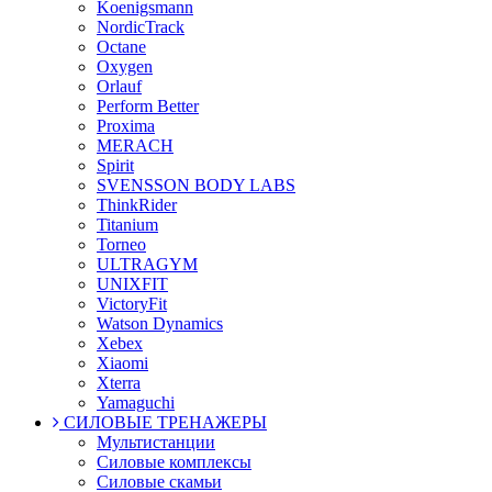
Koenigsmann
NordicTrack
Octane
Oxygen
Orlauf
Perform Better
Proxima
MERACH
Spirit
SVENSSON BODY LABS
ThinkRider
Titanium
Torneo
ULTRAGYM
UNIXFIT
VictoryFit
Watson Dynamics
Xebex
Xiaomi
Xterra
Yamaguchi
СИЛОВЫЕ ТРЕНАЖЕРЫ
Мультистанции
Силовые комплексы
Силовые скамьи