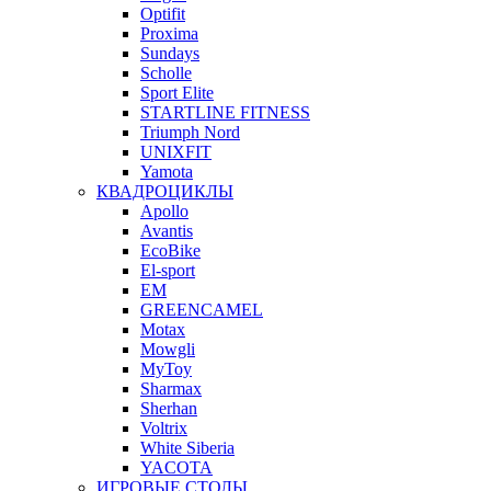
Optifit
Proxima
Sundays
Scholle
Sport Elite
STARTLINE FITNESS
Triumph Nord
UNIXFIT
Yamota
КВАДРОЦИКЛЫ
Apollo
Avantis
EcoBike
El-sport
EM
GREENCAMEL
Motax
Mowgli
MyToy
Sharmax
Sherhan
Voltrix
White Siberia
YACOTA
ИГРОВЫЕ СТОЛЫ