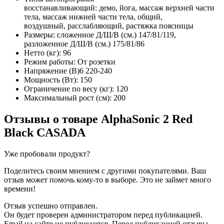
восстанавливающий: демо, йога, массаж верхней части
тела, массаж нижней части тела, общий,
воздушный, расслабляющий, растяжка поясницы
Размеры: сложенное Д/Ш/В (см.) 147/81/119,
разложенное Д/Ш/В (см.) 175/81/86
Нетто (кг): 96
Режим работы: От розетки
Напряжение (В)6 220-240
Мощность (Вт): 150
Ограничение по весу (кг): 120
Максимальный рост (см): 200
Отзывы о товаре
AlphaSonic 2 Red
Black CASADA
Уже пробовали продукт?
Поделитесь своим мнением с другими покупателями. Ваш
отзыв может помочь кому-то в выборе. Это не займет много
времени!
Отзыв успешно отправлен.
Он будет проверен администратором перед публикацией.
Email на сайте не публикуется. Перед публикацией отзывы