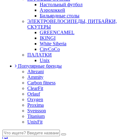
Настольный футбол
Аэрохоккей
Бильярдные столы
ЭЛЕКТРОВЕЛОСИПЕДЫ, ПИТБАЙКИ,
СКУТЕРЫ
GREENCAMEL
IKINGI
White Siberia
CityCoCo
ПАЛАТКИ
Unix
Популярные бренды
Altezani
Ammity
Carbon fitness
ClearFit
Orlauf
Oxygen
Proxima
Svensson
Titanium
UnixFit