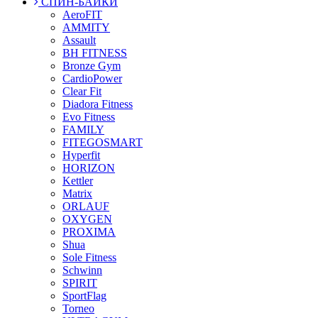
СПИН-БАЙКИ
AeroFIT
AMMITY
Assault
BH FITNESS
Bronze Gym
CardioPower
Clear Fit
Diadora Fitness
Evo Fitness
FAMILY
FITEGOSMART
Hyperfit
HORIZON
Kettler
Matrix
ORLAUF
OXYGEN
PROXIMA
Shua
Sole Fitness
Schwinn
SPIRIT
SportFlag
Torneo