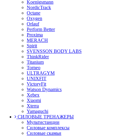
Koenigsmann
NordicTrack
Octane
Oxygen
Orlauf
Perform Better
Proxima
MERACH
Spirit
SVENSSON BODY LABS
ThinkRider
Titanium
Torneo
ULTRAGYM
UNIXFIT
VictoryFit
Watson Dynamics
Xebex
Xiaomi
Xterra
Yamaguchi
СИЛОВЫЕ ТРЕНАЖЕРЫ
Мультистанции
Силовые комплексы
Силовые скамьи