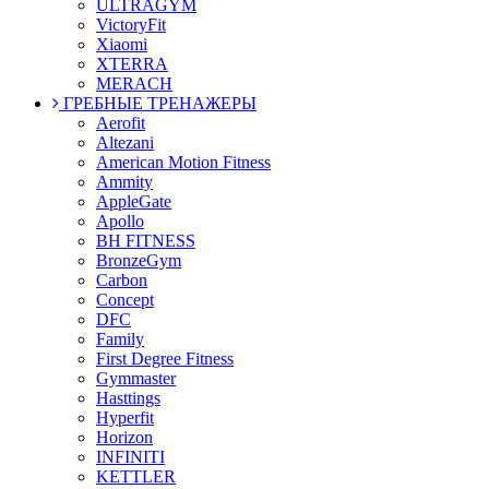
ULTRAGYM
VictoryFit
Xiaomi
XTERRA
MERACH
ГРЕБНЫЕ ТРЕНАЖЕРЫ
Aerofit
Altezani
American Motion Fitness
Ammity
AppleGate
Apollo
BH FITNESS
BronzeGym
Carbon
Concept
DFC
Family
First Degree Fitness
Gymmaster
Hasttings
Hyperfit
Horizon
INFINITI
KETTLER