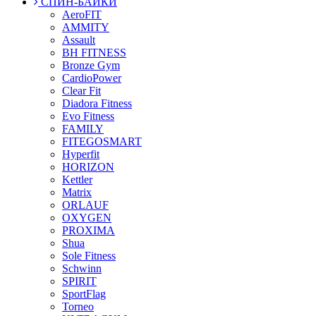
СПИН-БАЙКИ
AeroFIT
AMMITY
Assault
BH FITNESS
Bronze Gym
CardioPower
Clear Fit
Diadora Fitness
Evo Fitness
FAMILY
FITEGOSMART
Hyperfit
HORIZON
Kettler
Matrix
ORLAUF
OXYGEN
PROXIMA
Shua
Sole Fitness
Schwinn
SPIRIT
SportFlag
Torneo