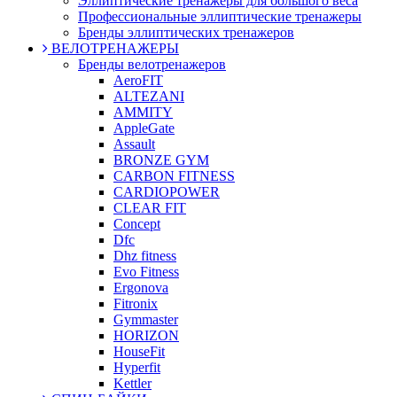
Эллиптические тренажеры для большого веса
Профессиональные эллиптические тренажеры
Бренды эллиптических тренажеров
ВЕЛОТРЕНАЖЕРЫ
Бренды велотренажеров
AeroFIT
ALTEZANI
AMMITY
AppleGate
Assault
BRONZE GYM
CARBON FITNESS
CARDIOPOWER
CLEAR FIT
Concept
Dfc
Dhz fitness
Evo Fitness
Ergonova
Fitronix
Gymmaster
HORIZON
HouseFit
Hyperfit
Kettler