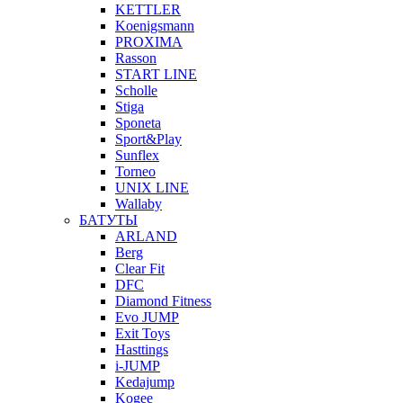
KETTLER
Koenigsmann
PROXIMA
Rasson
START LINE
Scholle
Stiga
Sponeta
Sport&Play
Sunflex
Torneo
UNIX LINE
Wallaby
БАТУТЫ
ARLAND
Berg
Clear Fit
DFC
Diamond Fitness
Evo JUMP
Exit Toys
Hasttings
i-JUMP
Kedajump
Kogee