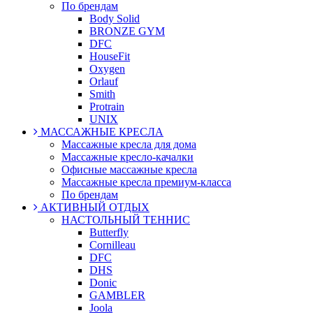
По брендам
Body Solid
BRONZE GYM
DFC
HouseFit
Oxygen
Orlauf
Smith
Protrain
UNIX
МАССАЖНЫЕ КРЕСЛА
Массажные кресла для дома
Массажные кресло-качалки
Офисные массажные кресла
Массажные кресла премиум-класса
По брендам
АКТИВНЫЙ ОТДЫХ
НАСТОЛЬНЫЙ ТЕННИС
Butterfly
Cornilleau
DFC
DHS
Donic
GAMBLER
Joola