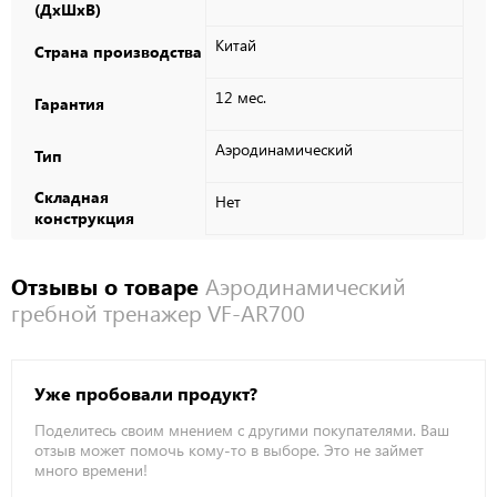
(ДxШxВ)
Китай
Страна производства
12 мес.
Гарантия
Аэродинамический
Тип
Складная
Нет
конструкция
Отзывы о товаре
Аэродинамический
гребной тренажер VF-AR700
Уже пробовали продукт?
Поделитесь своим мнением с другими покупателями. Ваш
отзыв может помочь кому-то в выборе. Это не займет
много времени!